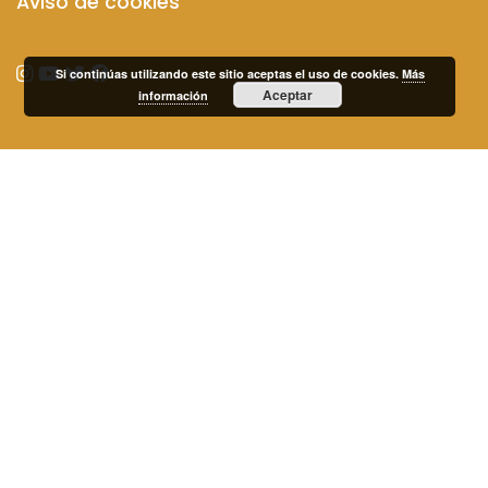
Aviso de cookies
Si continúas utilizando este sitio aceptas el uso de cookies.
Más
Aceptar
información
© 2020 Fundación CEOE. Diego de León,
50. 28006 Madrid ·
Tel.
919 100 486 ·
C.I.F.